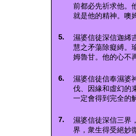
前都必先祈求他。
就是他的精神。噢
5.
濕婆信徒深信迦絺
慧之矛蕩除癡縛。
姆魯甘。他的心不
6.
濕婆信徒信奉濕婆
伐、因緣和虛幻的
一定會得到完全的
7.
濕婆信徒深信三界
界，衆生得受絕妙