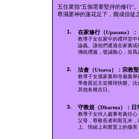
五住業指"五個需要堅持的修行"
尊濕婆神的蓮花足下，圓成信徒
1.
在家修行（Upasana
教導子女在家中的禮拜堂中
論義。讓他們通過在家裏或
傳統禮服，發誠敬心，並爲
2.
法會（Utsava）：宗教
教導子女過家裏和寺廟裏舉
學會親近主並獲得快樂。法
其他各種吉日。
3.
守教規（Dharma）：
教導子女待人處事有責任心
父母，尊敬長者和斯瓦米，
上、情緒上和實質上的傷害