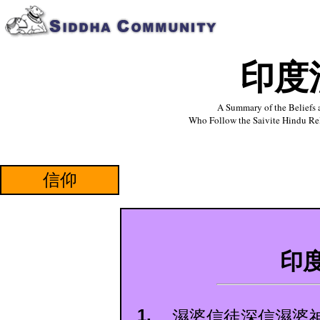
印度
EditR
A Summary of the Beliefs 
Who Follow the Saivite Hindu Re
Ed
itRegio
n4
信仰
印
1.
濕婆信徒深信濕婆