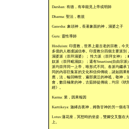
Darshan: 有德，有幸能見上帝或明師
Dharma: 聖法，教規
Ganesha: 象頭神，長著象面的神，濕婆之子
Guru: 靈性導師
Hinduism: 印度教，世界上最古老的宗教，今
多億的人都虔誠信奉。印度教分四個主要派別
濕婆派（崇拜濕婆）； 性力派（崇拜女神）；
奴派（崇拜毗濕奴）；還有Smartism(自由宗派
派均崇拜同一上帝，唯形式不同。各派均繼承
同的內容巨集富的文化和信仰傳統，諸如因果
應，法，輪回轉世，遍部廣泛的神祗，敬神，
會，數目極衆的神，古茹師徒傳統，均宗《吠
經》。
Karma: 業，因果報因
Karttikeya: 迦絺吉夜神，姆魯甘神的另一個名
Lotus:蓮花座，冥想時的坐姿，雙腳交叉盤在
上。