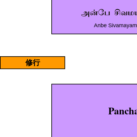
Anbe Sivamayam
itRn5
Ed
itReg
ion7
修行
EditR
Panch