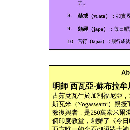
力。
8.
禁戒（vrata）：
如實
9.
頌經（japa）：
每日唱
10.
苦行（tapas）：
履行成就
egion8
EditRegion5
EditRe
Ab
明師 西瓦亞-蘇布拉牟尼耶
古茹兌瓦生於加利福尼亞，1
斯瓦米（Yogaswami
教復興者，是250萬泰米
個印度教堂，創辦了《今日
西方唯一的全石砌濕婆大神