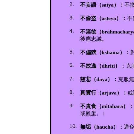
2.
不妄語（satya）：
不
3.
不偷盜（asteya）：
不
4.
不淫欲（brahmachar
後應忠誠。
5.
不偏狹（kshama）：
6.
不放逸（dhriti）：
克
7.
慈悲（daya）：
克服
8.
真實行（arjava）：
戒
9.
不貪食（mitahara）：
或雞蛋。।
10.
無垢（haucha）：
避