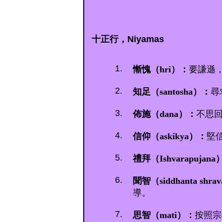
十正行，Niyamas
1.
慚愧（hri）：
要謙遜
2.
知足（santosha）：
尋
3.
佈施（dana）：
不思
4.
信仰（askikya）：
堅
5.
禮拜（Ishvarapujana
6.
聞智（siddhanta shra
導。
7.
思智（mati）：
按照宗