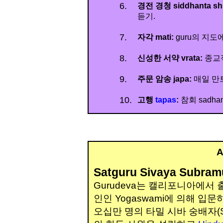
6.
경전 경청 siddhanta sh
듣기.
7.
자각 mati:
guru의 지도
8.
신성한 서약 vrata:
종교
9.
주문 암송 japa:
매일 만트
10.
고행
tapas
:
참회 sadha
egion8
EditRegion5
EditRe
A
Satguru Sivaya Subram
Gurudeva는 캘리포니아에서
인인 Yogaswami에 의해 입
오십만 명의 타밀 시바 숭배자(Saiv