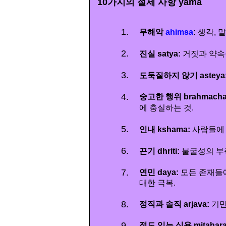
10가지의 절제 사항 yama
1.
무해악
ahimsa
:
생각, 
2.
진실 satya:
거짓과 약속
3.
도둑질하지 않기 asteya
4.
숭고한 행위 brahmacha
에 충실하는 것.
5.
인내 kshama:
사람들에 
6.
끈기 dhriti:
불굴성의 부족
7.
연민 daya:
모든 존재들
대한 극복.
8.
정직과 솔직 arjava:
기만
9.
절도 있는 식욕 mitahara