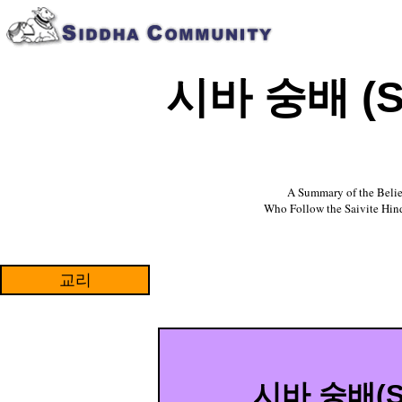
시바 숭배 (S
Edi
A Summary of the Belie
Who Follow the Saivite Hin
EditR
egio
n4
교리
Ed
시바 숭배(S